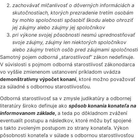
zachovávať mlčanlivosť o dôverných informáciách a
skutočnostiach, ktorých prezradenie tretím osobám
by mohlo spoločnosti spôsobiť škodu alebo ohroziť
jej záujmy alebo záujmy jej spoločníkov
pri výkone svojej pôsobnosti nesmú uprednostňovať
svoje záujmy, záujmy len niektorých spoločníkov
alebo záujmy tretích osôb pred záujmami spoločnosti
Samotný pojem
odborná
„
starostlivosť
“
zákon nedefinuje.
V súvislosti s pojmom odborná starostlivosť zákonodarca
vo vyššie zmienenom ustanovení príkladom uvádza
demonštratívny výpočet konaní
, ktoré možno považovať
za súladné s odbornou starostlivosťou.
Odborná starostlivosť sa v zmysle judikatúry a odbornej
literatúry široko definuje ako
spôsob konania konateľa na
informovanom základe,
a teda po dôkladnom zvážení
eventualít postupu a následkov, ktoré môžu byť spojené
s takto zvoleným postupom zo strany konateľa. Výkon
pôsobnosti konateľa v súlade s odbornou starostlivosťou