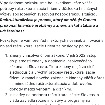
V poslednom polroku sme boli svedkami ešte väčšej
potreby reštrukturalizácie firiem v dôsledku finančných
výziev spôsobených svetovou hospodárskou situáciou.
Reštrukturalizácia je proces, ktorý umožňuje firmám
prekonať finančné problémy a znovu získať stabilitu a
udržateľnosť
.
Poskytujeme vám prehľad niektorých noviniek a inovácií v
oblasti reštrukturalizácie firiem za posledný polrok.
Zmeny v insolvenčnom zákone: V júli 2022 vstúpili
do platnosti zmeny a doplnenia insolvenčného
zákona na Slovensku. Tieto zmeny majú za cieľ
zjednodušiť a urýchliť procesy reštrukturalizácie
firiem. V rámci nového zákona je kladený väčší dôraz
na mimosúdne reštrukturalizácie a dobrovoľné
dohody medzi veriteľmi a dlžníkmi.
Iniciatívy na podporu reštrukturalizácie: Slovenská
vláda zaviedla rôzne iniciatívy a programy na