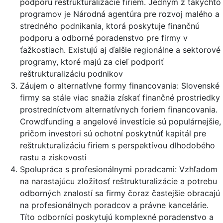
podporu reštrukturalizácie firiem. Jedným z takýchto
programov je Národná agentúra pre rozvoj malého a
stredného podnikania, ktorá poskytuje finančnú
podporu a odborné poradenstvo pre firmy v
ťažkostiach. Existujú aj ďalšie regionálne a sektorové
programy, ktoré majú za cieľ podporiť
reštrukturalizáciu podnikov
Záujem o alternatívne formy financovania: Slovenské
firmy sa stále viac snažia získať finančné prostriedky
prostredníctvom alternatívnych foriem financovania.
Crowdfunding a angelové investície sú populárnejšie,
pričom investori sú ochotní poskytnúť kapitál pre
reštrukturalizáciu firiem s perspektívou dlhodobého
rastu a ziskovosti
Spolupráca s profesionálnymi poradcami: Vzhľadom
na narastajúcu zložitosť reštrukturalizácie a potrebu
odborných znalostí sa firmy čoraz častejšie obracajú
na profesionálnych poradcov a právne kancelárie.
Títo odborníci poskytujú komplexné poradenstvo a