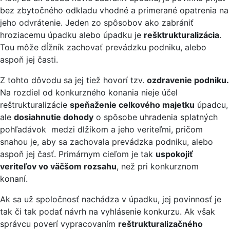
bez zbytočného odkladu vhodné a primerané opatrenia na
jeho odvrátenie. Jeden zo spôsobov ako zabrániť
hroziacemu úpadku alebo úpadku je
rešktrukturalizácia
.
Tou môže dĺžník zachovať prevádzku podniku, alebo
aspoň jej časti.
Z tohto dôvodu sa jej tiež hovorí tzv.
ozdravenie podniku.
Na rozdiel od konkurzného konania nieje účel
reštrukturalizácie
speňaženie celkového majetku
úpadcu,
ale
dosiahnutie dohody
o spôsobe uhradenia splatných
pohľadávok medzi dlžíkom a jeho veriteľmi, pričom
snahou je, aby sa zachovala prevádzka podniku, alebo
aspoň jej časť. Primárnym cieľom je tak
uspokojiť
veriteľov vo väčšom rozsahu
, než pri konkurznom
konaní.
Ak sa už spoločnosť nachádza v úpadku, jej povinnosť je
tak či tak podať návrh na vyhlásenie konkurzu. Ak však
správcu poverí vypracovaním
reštrukturalizačného