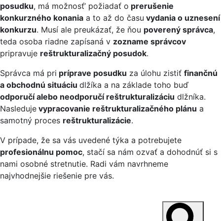
posudku
, má možnosť’ požiadať o
prerušenie
konkurzného konania
a to až do času
vydania o uznesení
konkurzu
. Musí ale preukázať, že ňou
poverený správca
,
teda osoba riadne zapísaná v
zozname správcov
pripravuje
reštrukturalizačný posudok
.
Správca má pri
príprave posudku
za úlohu zistiť
finančnú
a obchodnú situáciu
dlžíka a na základe toho buď
odporučí alebo neodporučí reštrukturalizáciu
dlžníka.
Nasleduje
vypracovanie reštrukturalizačného plánu
a
samotný proces
reštrukturalizácie
.
V prípade, že sa vás uvedené týka a potrebujete
profesionálnu pomoc
, stačí sa nám ozvať a dohodnúť si s
nami osobné stretnutie. Radi vám navrhneme
najvhodnejšie riešenie pre vás.