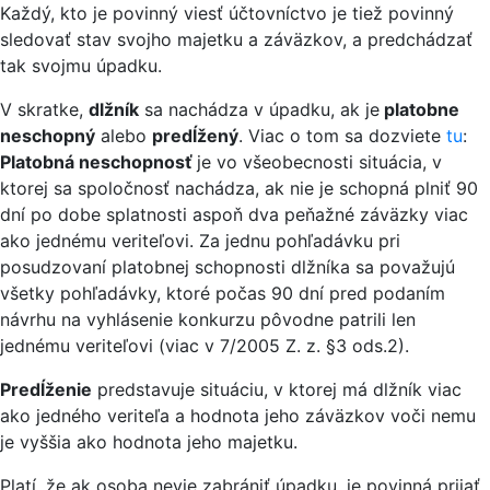
Každý, kto je povinný viesť účtovníctvo je tiež povinný
sledovať stav svojho majetku a záväzkov, a predchádzať
tak svojmu úpadku.
V skratke,
dlžník
sa nachádza v úpadku, ak je
platobne
neschopný
alebo
predĺžený
. Viac o tom sa dozviete
tu
:
Platobná neschopnosť
je vo všeobecnosti situácia, v
ktorej sa spoločnosť nachádza, ak nie je schopná plniť 90
dní po dobe splatnosti aspoň dva peňažné záväzky viac
ako jednému veriteľovi. Za jednu pohľadávku pri
posudzovaní platobnej schopnosti dlžníka sa považujú
všetky pohľadávky, ktoré počas 90 dní pred podaním
návrhu na vyhlásenie konkurzu pôvodne patrili len
jednému veriteľovi (viac v 7/2005 Z. z. §3 ods.2).
Predĺženie
predstavuje situáciu, v ktorej má dlžník viac
ako jedného veriteľa a hodnota jeho záväzkov voči nemu
je vyššia ako hodnota jeho majetku.
Platí, že ak osoba nevie zabrániť úpadku, je povinná prijať