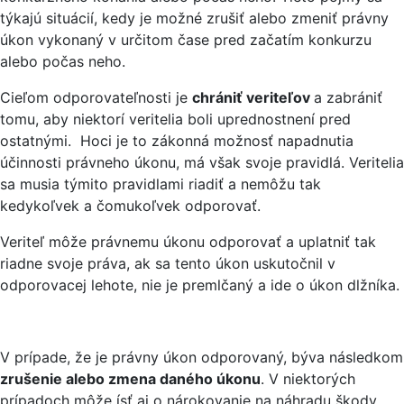
týkajú situácií, kedy je možné zrušiť alebo zmeniť právny
úkon vykonaný v určitom čase pred začatím konkurzu
alebo počas neho.
Cieľom odporovateľnosti je
chrániť veriteľov
a zabrániť
tomu, aby niektorí veritelia boli uprednostnení pred
ostatnými. Hoci je to zákonná možnosť napadnutia
účinnosti právneho úkonu, má však svoje pravidlá. Veritelia
sa musia týmito pravidlami riadiť a nemôžu tak
kedykoľvek a čomukoľvek odporovať.
Veriteľ môže právnemu úkonu odporovať a uplatniť tak
riadne svoje práva, ak sa tento úkon uskutočnil v
odporovacej lehote, nie je premlčaný a ide o úkon dlžníka.
V prípade, že je právny úkon odporovaný, býva následkom
zrušenie alebo zmena daného úkonu
. V niektorých
prípadoch môže ísť aj o nárokovanie na náhradu škody.